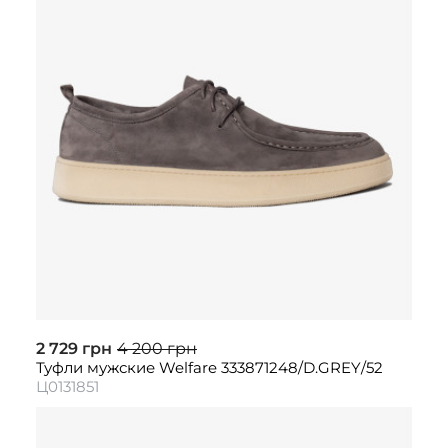
2 729 грн
4 200 грн
Туфли мужские Welfare 333871248/D.GREY/52
Ц0131851