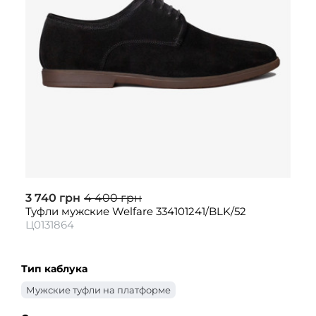
3 740 грн
4 400 грн
Туфли мужские Welfare 334101241/BLK/52
Ц0131864
Тип каблука
Мужские туфли на платформе