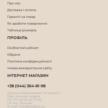
Про нас
Доставка і оплата
Гарантії на товар
Як зробити повернення
Таблиця розмірів
ПРОФІЛЬ
Особистий кабінет
Обране
Політика конфіденційності
Умови використання сайту
ІНТЕРНЕТ МАГАЗИН
+38 (044) 364-81-98
Дзвінки безкоштовні по Україні.
Раді чути вас щодня
Пн-Пт з 9-00 до 17-00.
Сб-Нд - Вихідні
E-mail:
info@welfare.ua