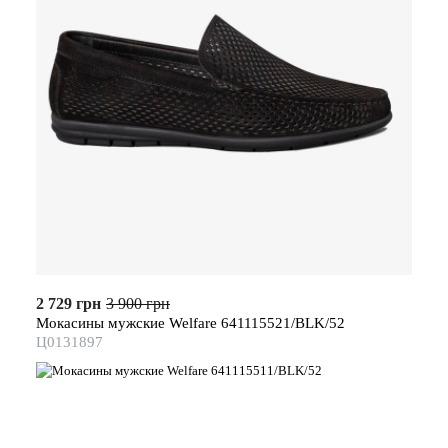
2 729 грн
3 900 грн
Мокасины мужские Welfare 641115521/BLK/52
Ц0131897