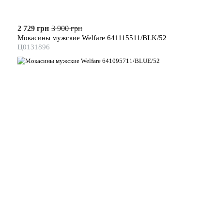
2 729 грн
3 900 грн
Мокасины мужские Welfare 641115511/BLK/52
Ц0131896