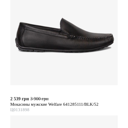
2 539 грн
3 900 грн
Мокасины мужские Welfare 641285111/BLK/52
Ц0131898