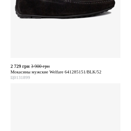
2 729 грн
3 900 грн
Мокасины мужские Welfare 641285151/BLK/52
Ц0131899