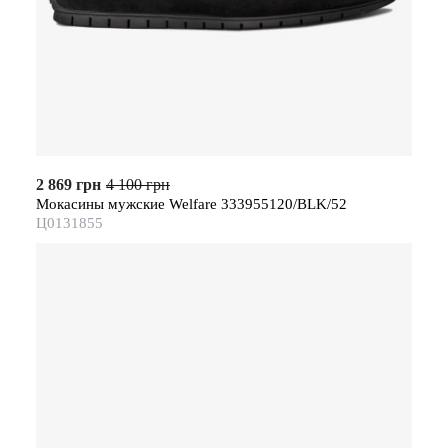
2 869 грн
4 100 грн
Мокасины мужские Welfare 333955120/BLK/52
Ц0131855