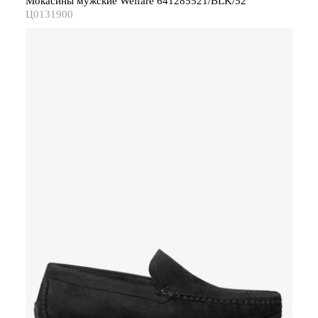
Мокасины мужские Welfare 641285521/BLK/52
Ц0131900