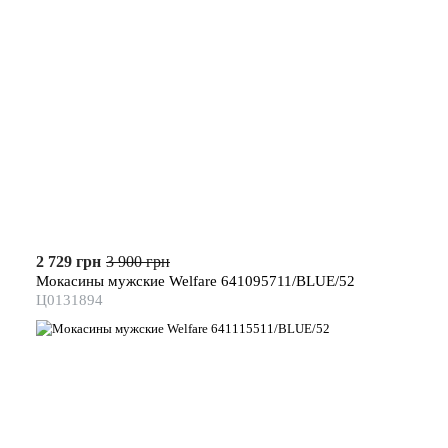
2 729 грн
3 900 грн
Мокасины мужские Welfare 641095711/BLUE/52
Ц0131894