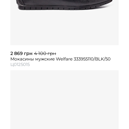
2 869 грн
4 100 грн
Мокасины мужские Welfare 333955110/BLK/50
Ц0125015