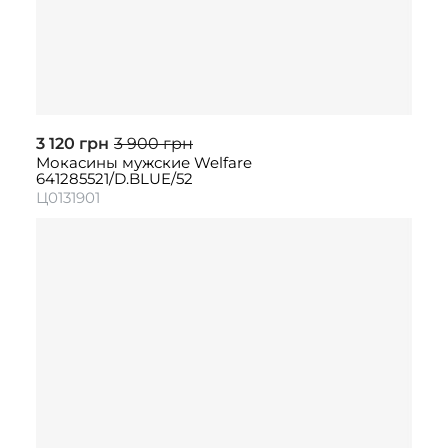
3 120 грн
3 900 грн
Мокасины мужские Welfare
641285521/D.BLUE/52
Ц0131901