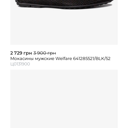
2 729 грн
3 900 грн
Мокасины мужские Welfare 641285521/BLK/52
Ц0131900