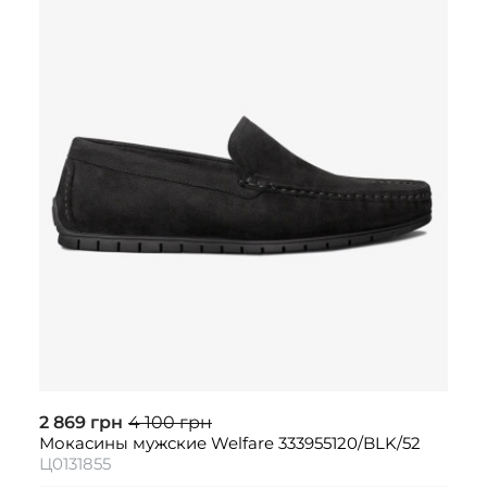
2 869 грн
4 100 грн
Мокасины мужские Welfare 333955120/BLK/52
Ц0131855