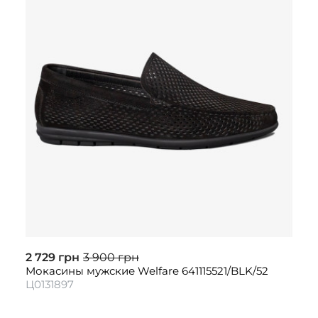
2 729 грн
3 900 грн
Мокасины мужские Welfare 641115521/BLK/52
Ц0131897