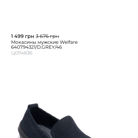
1 499 грн
3 676 грн
Мокасины мужские Welfare
640794321/D.GREY/46
Ц0114836