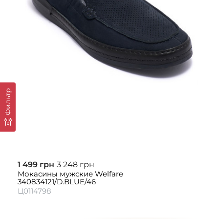
Фильтр
1 499 грн
3 248 грн
Мокасины мужские Welfare
340834121/D.BLUE/46
Ц0114798