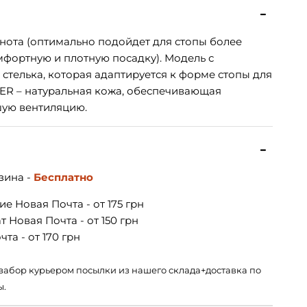
лнота (оптимально подойдет для стопы более
фортную и плотную посадку). Модель с
я стелька, которая адаптируется к форме стопы для
ER – натуральная кожа, обеспечивающая
шую вентиляцию.
зина -
Бесплатно
е Новая Почта - от 175 грн
 Новая Почта - от 150 грн
та - от 170 грн
 – забор курьером посылки из нашего склада+доставка по
ы.