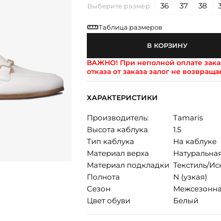
36
37
38
Выберите размер:
Таблица размеров
В КОРЗИНУ
ВАЖНО!
При неполной оплате заказ
отказа от заказа залог не возвраща
ХАРАКТЕРИСТИКИ
Производитель:
Tamaris
Высота каблука
1.5
Тип каблука
На каблуке
Материал верха
Натуральна
Материал подкладки
Текстиль/Ис
Полнота
N (узкая)
Сезон
Межсезонн
Цвет обуви
Белый