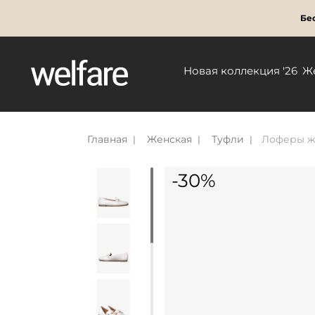
Бес
Новая коллекция '26
Ж
Главная
Женская
Туфли
Лоферы же
-30%