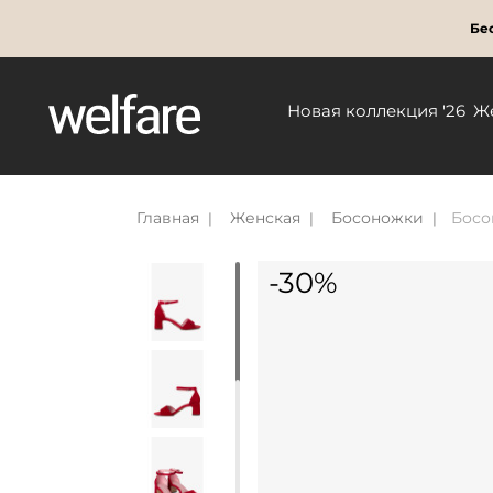
Бес
Новая коллекция '26
Ж
Главная
Женская
Босоножки
Босо
-30%