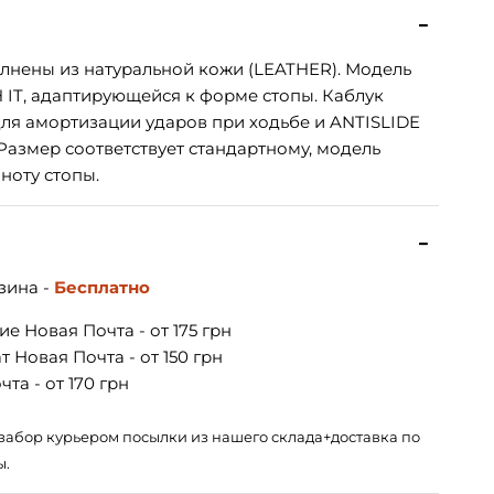
лнены из натуральной кожи (LEATHER). Модель
IT, адаптирующейся к форме стопы. Каблук
ля амортизации ударов при ходьбе и ANTISLIDE
азмер соответствует стандартному, модель
ноту стопы.
зина -
Бесплатно
е Новая Почта - от 175 грн
 Новая Почта - от 150 грн
та - от 170 грн
 – забор курьером посылки из нашего склада+доставка по
ы.