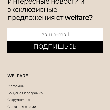
Интересные новости и
Мужские сумки высотой 23 см
эксклюзивные
Мужские сумки высотой 21 см
предложения от
Мужские сумки высотой 20 см
welfare?
Мужские сумки высотой 18 см
Мужские сумки высотой 16 см
Мужские сумки высотой 15 см
Мужские сумки высотой 14 см
ПОДПИШЬСЬ
Мужские сумки высотой 13 см
Мужские сумки высотой 11 см
WELFARE
Магазины
Бонусная программа
Сотрудничество
Связаться с нами