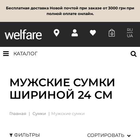
Бесплатная доставка Новой почтой при заказе от 3000 грн при
полной оплате онлайн.
RU
0
UA
КАТАЛОГ
МУЖСКИЕ СУМКИ
ШИРИНОЙ 24 СМ
Главная
Сумки
Мужские сумки
ФИЛЬТРЫ
СОРТИРОВАТЬ