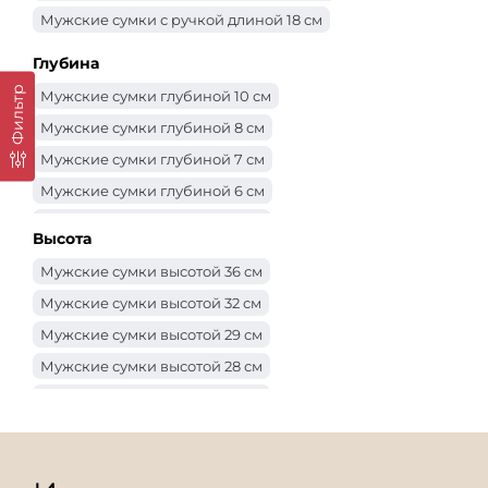
Мужские сумки шириной 21 см
Мужские сумки с ручкой длиной 18 см
Мужские сумки шириной 20 см
Глубина
Мужские сумки шириной 18 см
Фильтр
Мужские сумки глубиной 10 см
Мужские сумки шириной 17 см
Мужские сумки глубиной 8 см
Мужские сумки шириной 16 см
Мужские сумки глубиной 7 см
Мужские сумки шириной 15 см
Мужские сумки глубиной 6 см
Мужские сумки шириной 14 см
Мужские сумки глубиной 5 см
Высота
Мужские сумки глубиной 3 см
Мужские сумки высотой 36 см
Мужские сумки глубиной 2 см
Мужские сумки высотой 32 см
Мужские сумки высотой 29 см
Мужские сумки высотой 28 см
Мужские сумки высотой 27 см
Мужские сумки высотой 25 см
Мужские сумки высотой 24 см