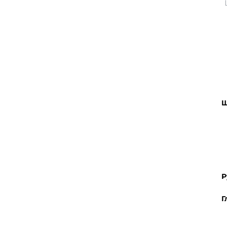
Ш
Р
Г