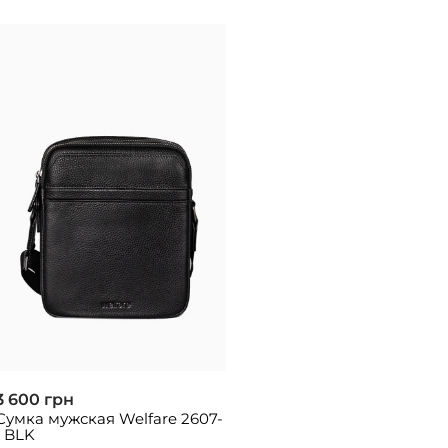
3 600 грн
Сумка мужская Welfare 2607-
1 BLK