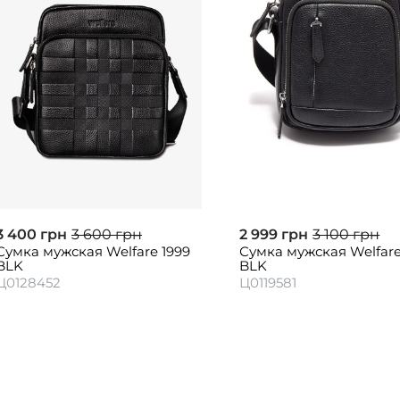
3 400 грн
3 600 грн
2 999 грн
3 100 грн
Сумка мужская Welfare 1999
Сумка мужская Welfare
BLK
BLK
Ц0128452
Ц0119581