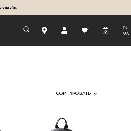
е онлайн.
RU
0
UA
СОРТИРОВАТЬ