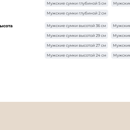
Мужские сумки глубиной 5 см
Мужские
Мужские сумки глубиной 2 см
ысота
Мужские сумки высотой 36 см
Мужские
Мужские сумки высотой 29 см
Мужские
Мужские сумки высотой 27 см
Мужские
Мужские сумки высотой 24 см
Мужские
Мужские сумки высотой 21 см
Мужские 
Мужские сумки высотой 18 см
Мужские 
Мужские сумки высотой 15 см
Мужские 
Мужские сумки высотой 13 см
Мужские 