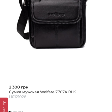
2 300 грн
Сумка мужская Welfare 7707A BLK
Ц0121026
Фильтр