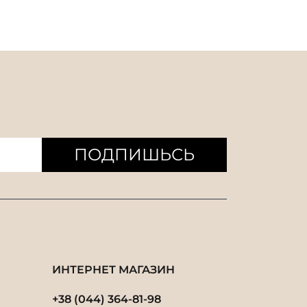
сумки высотой 14 см
сумки высотой 11 см
ПОДПИШЬСЬ
ИНТЕРНЕТ МАГАЗИН
+38 (044) 364-81-98