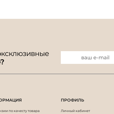
Мужские сумки высотой 15 см
Мужские 
Мужские сумки высотой 13 см
Мужские 
 эксклюзивные
e?
ОРМАЦИЯ
ПРОФИЛЬ
зии по качесту товара
Личный кабинет