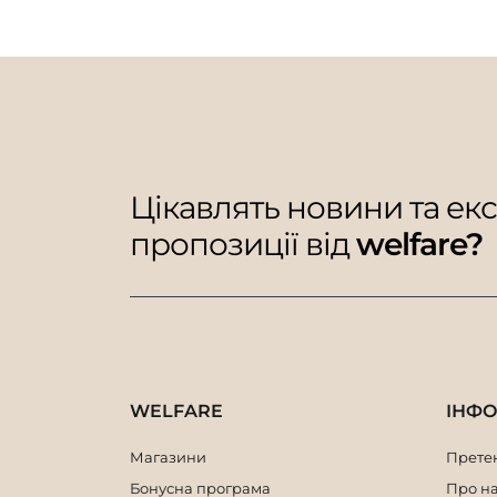
Цікавлять новини та ек
пропозиції від
welfare?
WELFARE
ІНФ
Магазини
Претен
Бонусна програма
Про н