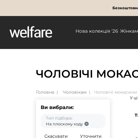
Безкоштовна
Нова колекція '26
Жінка
ЧОЛОВІЧІ МОКА
Головна
Чоловікам
Чоловічі мокасини
У ц
Ви вибрали:
Т
Тип підбора:
На плоскому ходу
Скасувати
Уточнити