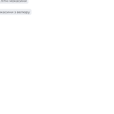
 літні мокасини
окасини з велюру