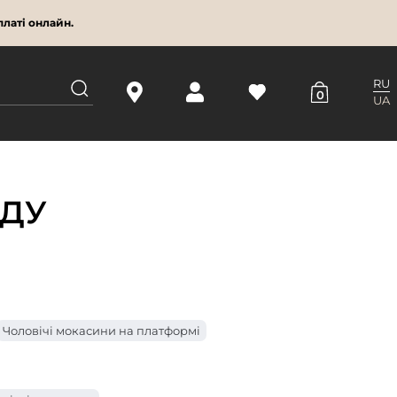
латі онлайн.
RU
0
UA
ОДУ
Чоловічі мокасини на платформі