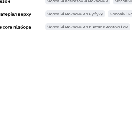
езон
Чоловічі всесезонні мокасини
Чоловічі
атеріал верху
Чоловічі мокасини з нубуку
Чоловічі м
исота підбора
Чоловічі мокасини з п’ятою висотою 1 см