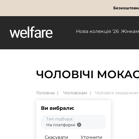
Безкоштовна
Нова колекція '26
Жінка
ЧОЛОВІЧІ МОКА
Головна
Чоловікам
Чоловічі мокасини
Ви вибрали:
Тип підбора:
На платформі
Скасувати
Уточнити