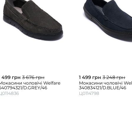
1 499 грн
3 676 грн
1 499 грн
3 248 грн
Мокасини чоловічі Welfare
Мокасини чоловічі Wel
640794321/D.GREY/46
340834121/D.BLUE/46
Ц0114836
Ц0114798