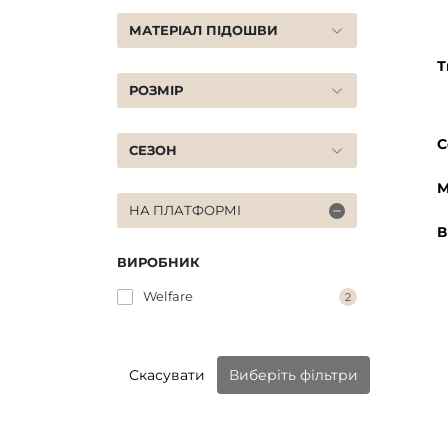
МАТЕРІАЛ ПІДОШВИ
Т
РОЗМІР
С
СЕЗОН
М
НА ПЛАТФОРМІ
В
ВИРОБНИК
Welfare
2
Скасувати
Виберіть фільтри