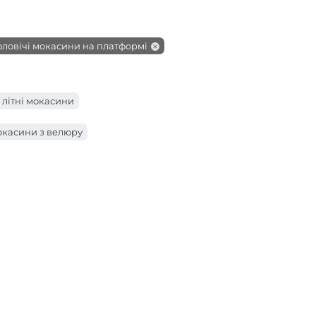
оловічі мокасини на платформі
 літні мокасини
окасини з велюру