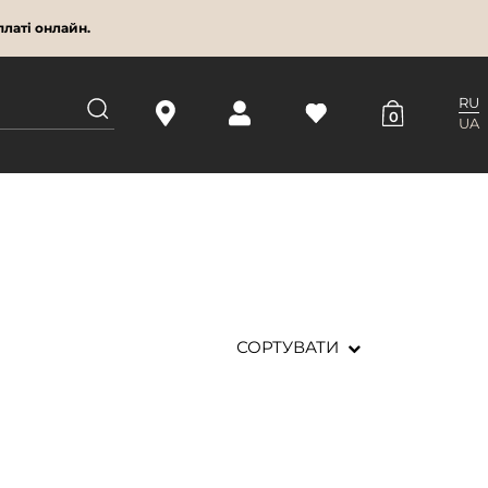
латі онлайн.
RU
0
UA
СОРТУВАТИ