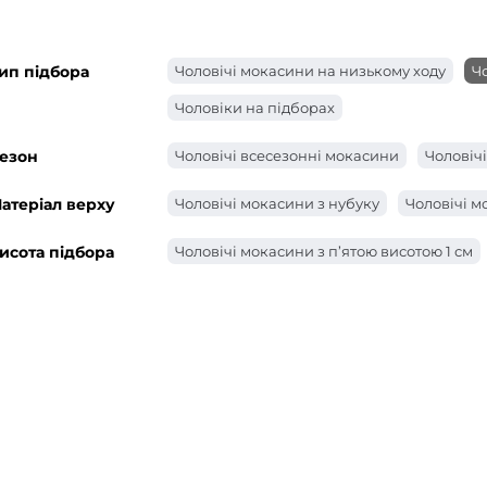
ип підбора
Чоловічі мокасини на низькому ходу
Ч
Чоловіки на підборах
езон
Чоловічі всесезонні мокасини
Чоловічі
атеріал верху
Чоловічі мокасини з нубуку
Чоловічі м
исота підбора
Чоловічі мокасини з п’ятою висотою 1 см