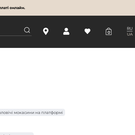
латі онлайн.
RU
0
UA
оловічі мокасини на платформі