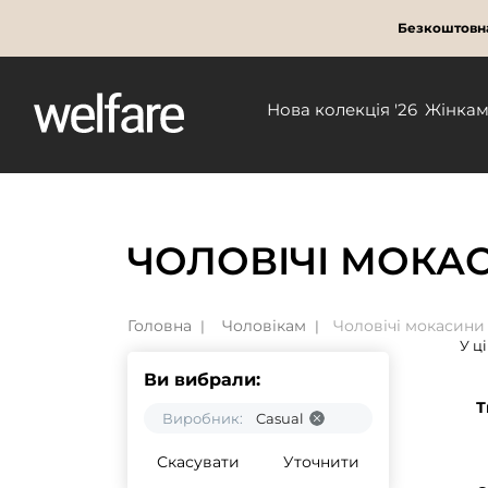
Безкоштовна
Нова колекція '26
Жінка
ЧОЛОВІЧІ МОКАС
Головна
Чоловікам
Чоловічі мокасини
У ц
Ви вибрали:
Т
Виробник:
Casual
Скасувати
Уточнити