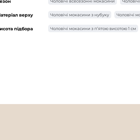
езон
Чоловічі всесезонні мокасини
Чоловічі
атеріал верху
Чоловічі мокасини з нубуку
Чоловічі м
исота підбора
Чоловічі мокасини з п’ятою висотою 1 см