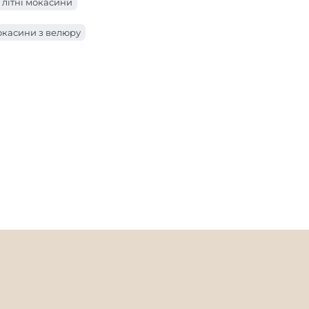
 літні мокасини
окасини з велюру