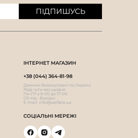
ПІДПИШУСЬ
ІНТЕРНЕТ МАГАЗИН
+38 (044) 364-81-98
Дзвінки безкоштовні по Україні.
Раді чути вас щодня
Пн-Пт з 9-00 до 17-00.
Сб-Нд - Вихідні
E-mail:
info@welfare.ua
СОЦІАЛЬНІ МЕРЕЖІ