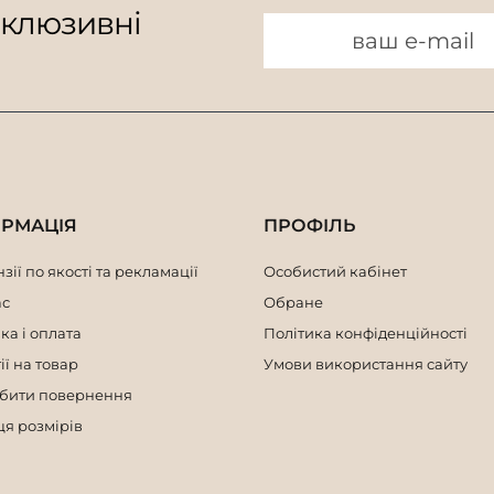
склюзивні
ОРМАЦІЯ
ПРОФІЛЬ
зії по якості та рекламації
Особистий кабінет
ас
Обране
ка і оплата
Політика конфіденційності
ії на товар
Умови використання сайту
обити повернення
я розмірів