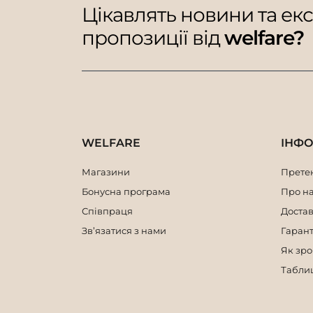
Цікавлять новини та ек
пропозиції від
welfare?
WELFARE
ІНФ
Магазини
Претен
Бонусна програма
Про н
Співпраця
Достав
Зв’язатися з нами
Гарант
Як зр
Таблиц