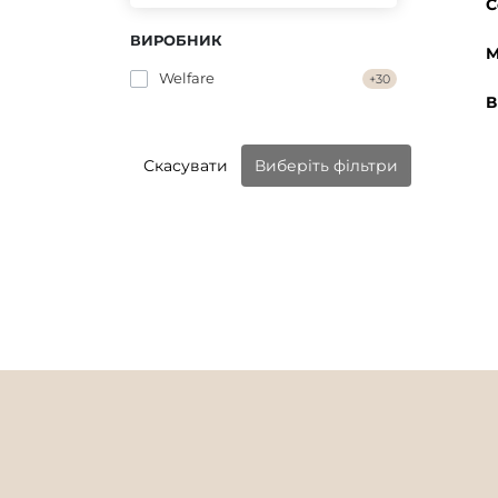
С
ВИРОБНИК
М
Welfare
+30
В
Скасувати
Виберіть фільтри