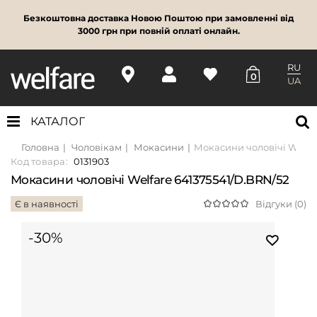
Безкоштовна доставка Новою Поштою при замовленні від
3000 грн при повній оплаті онлайн.
RU
0
UA
КАТАЛОГ
Головна
Чоловікам
Мокасини
Мокасини чоловічі Welfar
Код товара:
0131903
Мокасини чоловічі Welfare 641375541/D.BRN/52
Є в наявності
Відгуки (0)
-30%