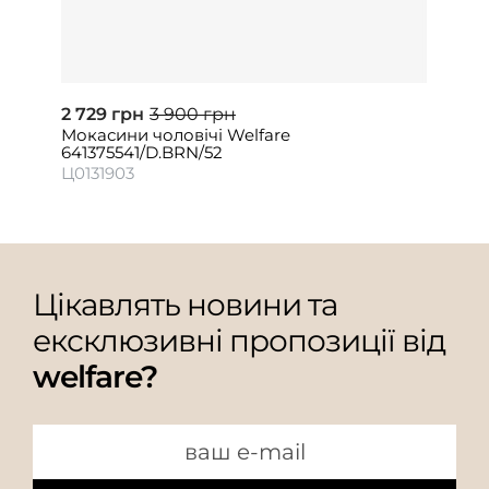
2 729 грн
3 900 грн
Мокасини чоловічі Welfare
641375541/D.BRN/52
Ц0131903
Цікавлять новини та
ексклюзивні пропозиції від
welfare?