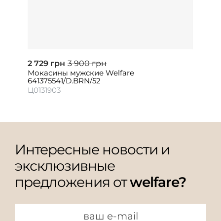
2 729 грн
3 900 грн
Мокасины мужские Welfare
641375541/D.BRN/52
Ц0131903
Интересные новости и
эксклюзивные
предложения от
welfare?