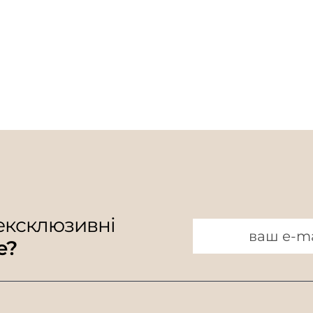
 ексклюзивні
e?