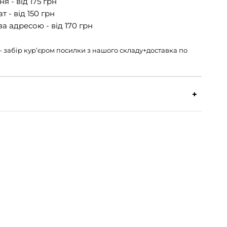
я - від 175 грн
 - від 150 грн
а адресою - від 170 грн
н – забір кур’єром посилки з нашого складу+доставка по