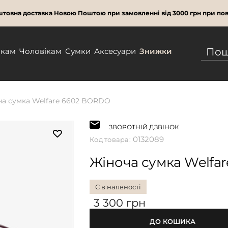
товна доставка Новою Поштою при замовленні від 3000 грн при пов
нкам
Чоловікам
Сумки
Аксесуари
Знижки
ча сумка Welfare 6602 BORDO
ЗВОРОТНІЙ ДЗВІНОК
0132089
Код товара:
Жіноча сумка Welfa
Є в наявності
3 300 грн
ДО КОШИКА