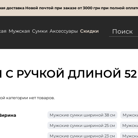
ая доставка Новой почтой при заказе от 3000 грн при полной оплат
кая
Мужская
Сумки
Аксессуары
Скидки
 С РУЧКОЙ ДЛИНОЙ 52
той категории нет товаров.
ирина
Мужские сумки шириной 38 см
Мужски
Мужские сумки шириной 25 см
Мужски
Мужские сумки шириной 23 см
Мужски