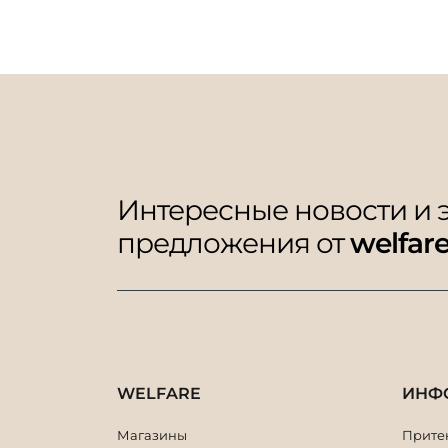
Интересные новости и
предложения от
welfar
WELFARE
ИНФ
Магазины
Притен