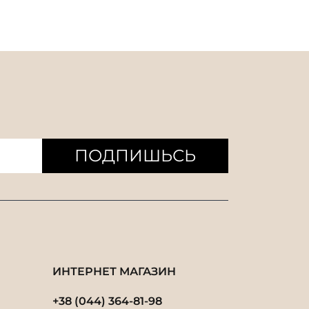
сумки высотой 14 см
сумки высотой 11 см
ПОДПИШЬСЬ
ИНТЕРНЕТ МАГАЗИН
+38 (044) 364-81-98