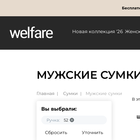
Бесплатн
Новая коллекция '26
Женс
МУЖСКИЕ СУМКИ
Главная
Сумки
Мужские сумки
В э
Вы выбрали:
Ш
Ручка:
52
Сбросить
Уточнить