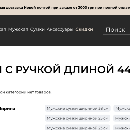
ая доставка Новой почтой при заказе от 3000 грн при полной оплат
кая
Мужская
Сумки
Аксессуары
Скидки
 С РУЧКОЙ ДЛИНОЙ 44
той категории нет товаров.
ирина
Мужские сумки шириной 38 см
Мужски
Мужские сумки шириной 25 см
Мужски
Мужские сумки шириной 23 см
Мужски