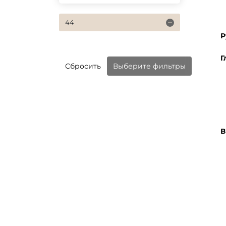
44
Р
Г
Сбросить
Выберите фильтры
В