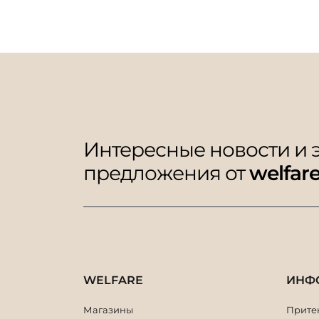
Интересные новости и
предложения от
welfar
WELFARE
ИНФ
Магазины
Притен