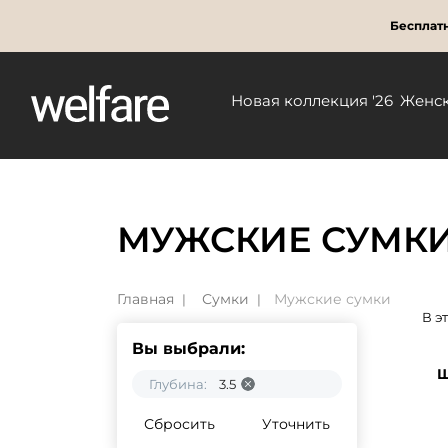
Бесплатн
Новая коллекция '26
Женс
МУЖСКИЕ СУМКИ
Главная
Сумки
Мужские сумки
В э
Вы выбрали:
Ш
Глубина:
3.5
Сбросить
Уточнить