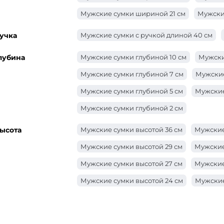
Мужские сумки шириной 21 см
Мужски
Мужские сумки шириной 18 см
Мужски
учка
Мужские сумки с ручкой длиной 40 см
Мужские сумки шириной 16 см
Мужски
лубина
Мужские сумки глубиной 10 см
Мужски
Мужские сумки шириной 14 см
Мужские сумки глубиной 7 см
Мужские
Мужские сумки глубиной 5 см
Мужские
Мужские сумки глубиной 2 см
ысота
Мужские сумки высотой 36 см
Мужские
Мужские сумки высотой 29 см
Мужские
Мужские сумки высотой 27 см
Мужские
Мужские сумки высотой 24 см
Мужские
Мужские сумки высотой 21 см
Мужские 
Мужские сумки высотой 18 см
Мужские 