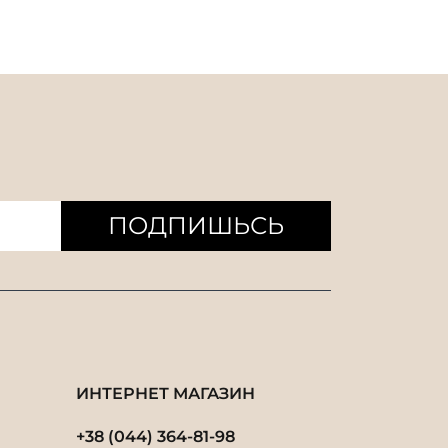
сумки высотой 14 см
сумки высотой 11 см
ПОДПИШЬСЬ
ИНТЕРНЕТ МАГАЗИН
+38 (044) 364-81-98