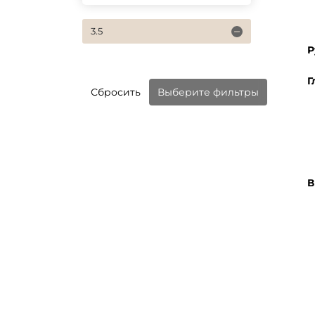
3.5
Р
Г
Сбросить
Выберите фильтры
В