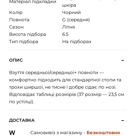
Матеріал підкладки
шкіра
Колір
Чорний
Повнота
G (середня)
Сезон
Літня
Висота підбора
6.5
Тип підбора
На підборах
ОПИС
Взуття середньої/середньої+ повноти —
комфортно підходить для стандартної стопи та
трохи ширшої, не тисне і добре сідає по нозі.
Відповідає таблиці розмірів (37 розмір — 23,5 см
по устілці).
ДОСТАВКА
Самовивіз з магазину -
Безкоштовно