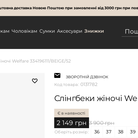
товна доставка Новою Поштою при замовленні від 3000 грн при пов
нкам
Чоловікам
Сумки
Аксесуари
Знижки
ночі Welfare 334196111/BEIGE/52
ЗВОРОТНІЙ ДЗВІНОК
0131782
Код товара:
Слінгбеки жіночі Wel
Є в наявності
2 149 грн
3 900 грн
36
37
38
39
Оберіть розмір: