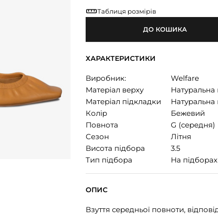
Таблиця розмірів
ДО КОШИКА
ХАРАКТЕРИСТИКИ
Виробник:
Welfare
Матеріал верху
Натуральна 
Матеріал підкладки
Натуральна 
Колір
Бежевий
Повнота
G (середня)
Сезон
Літня
Висота підбора
3.5
Тип підбора
На підборах
ОПИС
Взуття середньої повноти, відповід