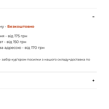
ну -
Безкоштовно
я - від 175 грн
 - від 150 грн
а адресою - від 170 грн
н – забір кур’єром посилки з нашого складу+доставка по