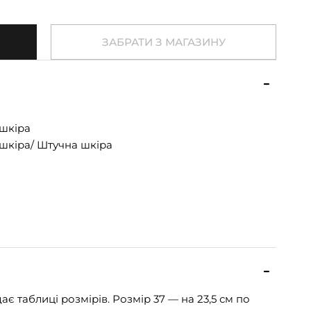
ЗАБРАТИ З МАГАЗИНУ
шкіра
шкіра/ Штучна шкіра
ає таблиці розмірів. Розмір 37 — на 23,5 см по