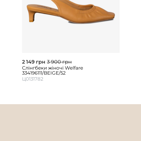
2 149 грн
3 900 грн
Слінгбеки жіночі Welfare
334196111/BEIGE/52
Ц0131782