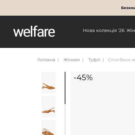
Безкош
Нова колекція '26
Жі
Головна
Жінкам
Туфлі
Слінгбеки жі
-45%