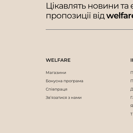
Цікавлять новини та
пропозиції від
welfar
WELFARE
Магазини
П
Бонусна програма
П
Співпраця
Д
Зв’язатися з нами
Г
Я
Т