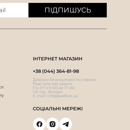
ПІДПИШУСЬ
ІНТЕРНЕТ МАГАЗИН
+38 (044) 364-81-98
Дзвінки безкоштовні по Україні.
Раді чути вас щодня
ті
Пн-Пт з 9-00 до 17-00.
Сб-Нд - Вихідні
ту
E-mail:
info@welfare.ua
СОЦІАЛЬНІ МЕРЕЖІ