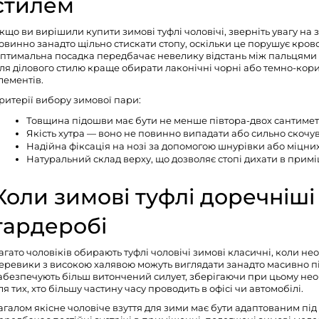
стилем
кщо ви вирішили купити зимові туфлі чоловічі, зверніть увагу на 
овинно занадто щільно стискати стопу, оскільки це порушує кров
птимальна посадка передбачає невелику відстань між пальцями та
ля ділового стилю краще обирати лаконічні чорні або темно-кор
лементів.
ритерії вибору зимової пари:
Товщина підошви має бути не менше півтора-двох сантимет
Якість хутра — воно не повинно випадати або сильно скочув
Надійна фіксація на нозі за допомогою шнурівки або міцних
Натуральний склад верху, що дозволяє стопі дихати в примі
Коли зимові туфлі доречніші
гардеробі
агато чоловіків обирають туфлі чоловічі зимові класичні, коли не
еревики з високою халявою можуть виглядати занадто масивно п
абезпечують більш витончений силует, зберігаючи при цьому необ
ля тих, хто більшу частину часу проводить в офісі чи автомобілі.
агалом якісне
чоловіче взуття
для зими має бути адаптованим під