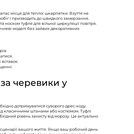
запас місця для теплої шкарпетки. Взуття не
ообіг і призводить до швидкого замерзання.
 носком туфля для вільної циркуляції повітря.
ичневі моделі без зайвих декоративних
рів.
атися.
 вставок.
щенні.
 за черевики у
обхідно дотримуватися суворого дрес-коду.
ід класичними штанами або костюмом. Туфлі
хідний рівень захисту від морозу. Це актуально
 сценарії вашого життя. Якщо ваш робочий день