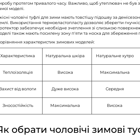
иробу протягом тривалого часу. Важливо, щоб утеплювач не був 
амої моделі.
кісні
чоловічі туфлі
для зими мають товстішу підошву за демісезонн
емлі. Використання термоеластопласту дозволяє зберегти гнучкіс
ротектор забезпечує необхідне зчеплення зі слизькою поверхнею
оделі також мають посилену зону п'яти та носка для збереження
орівняння характеристик зимових моделей:
Характеристика
Натуральна шкіра
Натуральне хутро
Теплоізоляція
Висока
Максимальна
Захист від вологи
Дуже висока
Середня
Зносостійкість
Максимальна
Висока
Як обрати чоловічі зимові ту