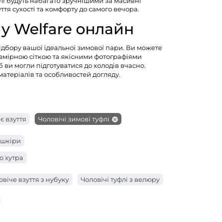
лі будуть набагато зручнішими за масивні
тя сухості та комфорту до самого вечора.
 у Welfare онлайн
дбору вашої ідеальної зимової пари. Ви можете
озмірною сіткою та якісними фотографіями
 ви могли підготуватися до холодів вчасно.
теріалів та особливостей догляду.
є взуття
Чоловічі зимові туфлі
 шкіри
о хутра
овіче взуття з нубуку
Чоловічі туфлі з велюру