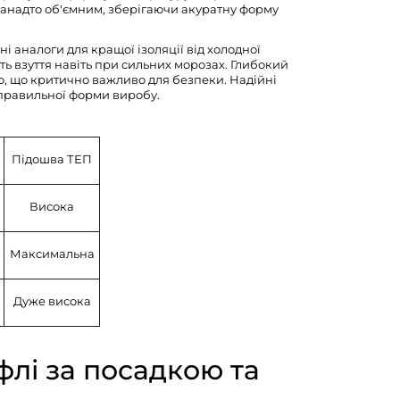
занадто об'ємним, зберігаючи акуратну форму
і аналоги для кращої ізоляції від холодної
ть взуття навіть при сильних морозах. Глибокий
, що критично важливо для безпеки. Надійні
 правильної форми виробу.
Підошва ТЕП
Висока
Максимальна
Дуже висока
флі за посадкою та