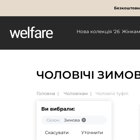
Безкоштовна
Нова колекція '26
Жінка
ЧОЛОВІЧІ ЗИМОВ
Головна
Чоловікам
Чоловічі туфлі
Ви вибрали:
Сезон:
Зимова
Скасувати
Уточнити