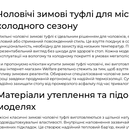
Чоловічі зимові туфлі для міс
холодного сезону
тильні чоловічі зимові туфлі є ідеальним рішенням для чоловіків, 
іловий або стриманий повсякденний стиль. Це взуття поєднує в с
ункціональність, необхідну для захисту від низьких температур.
резентабельний вигляд без шкоди для здоров'я стоп. Кожна мод
ксплуатації на вологому та холодному покритті в умовах мегаполіс
и пропонуємо клієнтам купити зимові туфлі чоловічі, які виготовл
аш інтернет-магазин Welfare ретельно стежить за тим, щоб взуття
пливу зимових реагентів. Обираючи спеціалізоване
чоловіче зим
році завдяки продуманій ергономіці та надійній термоізоляції. С
адійно захищати стопу від промерзлого асфальту під час тривало
Матеріали утеплення та під
моделях
кісні класичні зимові чоловічі туфлі виготовляються з щільної на
одовідштовхувальні властивості. Внутрішнє наповнення зазвичай 
овняних підкладок. Це створює надійний тепловий бар'єр, який 