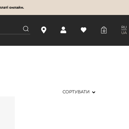
латі онлайн.
RU
0
UA
СОРТУВАТИ