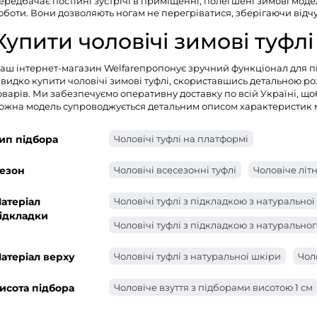
ередбачає постійні зустрічі в приміщенні, полегшені зимові моде
оботи. Вони дозволяють ногам не перегріватися, зберігаючи відчут
Купити чоловічі зимові туфлі
Наш
інтернет-магазин Welfare
пропонує зручний функціонал для пі
видко купити чоловічі зимові туфлі, скориставшись детальною р
оварів. Ми забезпечуємо оперативну доставку по всій Україні, щоб
ожна модель супроводжується детальним описом характеристик ма
ип підбора
Чоловічі туфлі на платформі
езон
Чоловічі всесезонні туфлі
Чоловіче літн
атеріал
Чоловічі туфлі з підкладкою з натуральної
ідкладки
Чоловічі туфлі з підкладкою з натуральног
атеріал верху
Чоловічі туфлі з натуральної шкіри
Чол
исота підбора
Чоловіче взуття з підборами висотою 1 см