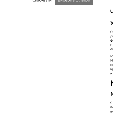
Скасувати
Виберіть фільтри
С
д
ф
п
е
М
Н
в
к
н
Я
в
в