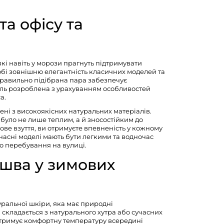
та офісу та
які навіть у морози прагнуть підтримувати
обі зовнішню елегантність класичних моделей та
 Правильно підібрана пара забезпечує
ель розроблена з урахуванням особливостей
а.
ені з високоякісних натуральних матеріалів.
 було не лише теплим, а й зносостійким до
ове взуття
, ви отримуєте впевненість у кожному
учасні моделі мають бути легкими та водночас
го перебування на вулиці.
ошва у зимових
туральної шкіри, яка має природні
складається з натурального хутра або сучасних
утримує комфортну температуру всередині