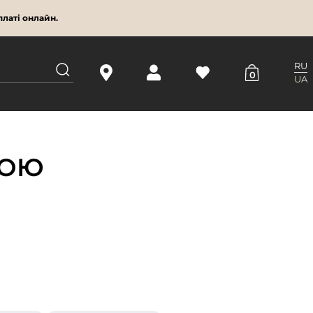
латі онлайн.
RU
0
UA
НОЮ