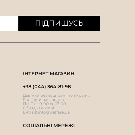
ПІДПИШУСЬ
ІНТЕРНЕТ МАГАЗИН
+38 (044) 364-81-98
Дзвінки безкоштовні по Україні.
Раді чути вас щодня
Пн-Пт з 9-00 до 17-00.
Сб-Нд - Вихідні
E-mail:
info@welfare.ua
СОЦІАЛЬНІ МЕРЕЖІ