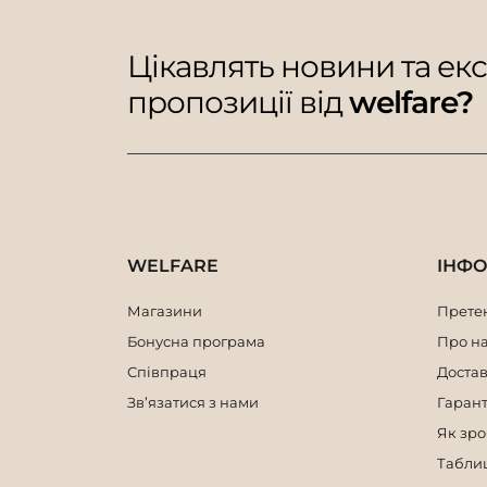
Цікавлять новини та ек
пропозиції від
welfare?
WELFARE
ІНФ
Магазини
Претен
Бонусна програма
Про н
Співпраця
Достав
Зв’язатися з нами
Гарант
Як зр
Таблиц