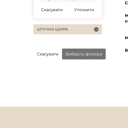
С
Скасувати
Уточнити
М
п
ШТУЧНА ШКІРА
М
В
Скасувати
Виберіть фільтри