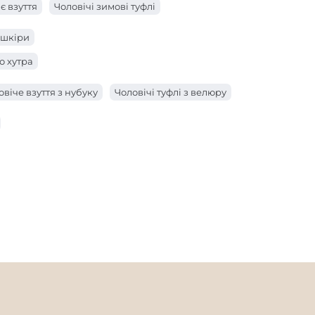
є взуття
Чоловічі зимові туфлі
 шкіри
о хутра
овіче взуття з нубуку
Чоловічі туфлі з велюру