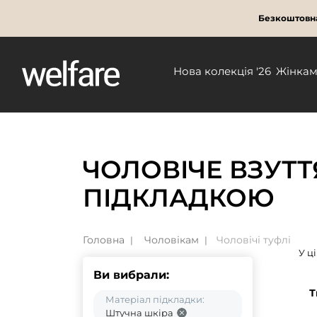
Безкоштовна
Нова колекція '26
Жінка
ЧОЛОВІЧЕ ВЗУТ
ПІДКЛАДКОЮ
Головна
Чоловікам
Чоловічі туфлі
У ц
Ви вибрали:
Т
Матеріал підкладки:
Штучна шкіра