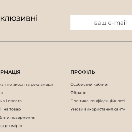
склюзивні
ОРМАЦІЯ
ПРОФІЛЬ
зії по якості та рекламації
Особистий кабінет
ас
Обране
ка і оплата
Політика конфіденційності
ії на товар
Умови використання сайту
обити повернення
я розмірів