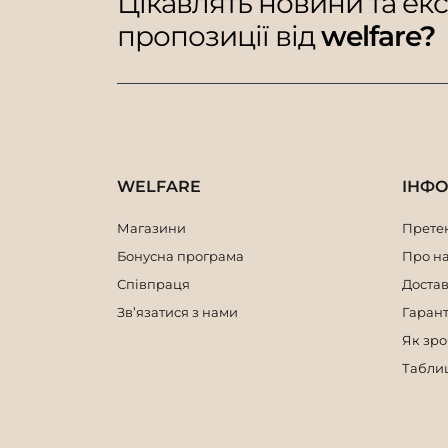
Цікавлять новини та ек
пропозиції від
welfare?
WELFARE
ІНФ
Магазини
Претен
Бонусна програма
Про н
Співпраця
Достав
Зв’язатися з нами
Гарант
Як зр
Таблиц