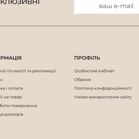
склюзивні
ОРМАЦІЯ
ПРОФІЛЬ
зії по якості та рекламації
Особистий кабінет
ас
Обране
ка і оплата
Політика конфіденційності
ії на товар
Умови використання сайту
обити повернення
я розмірів