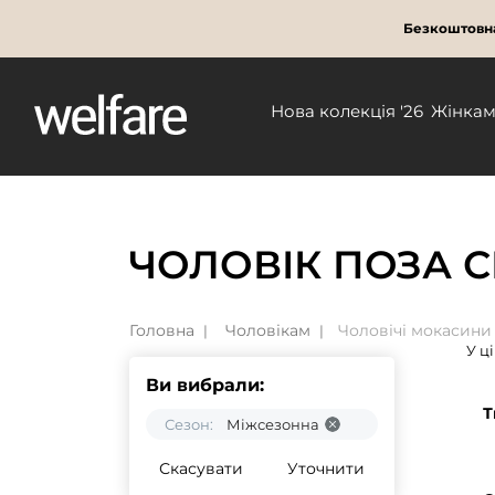
Безкоштовна
Нова колекція '26
Жінка
ЧОЛОВІК ПОЗА 
Головна
Чоловікам
Чоловічі мокасини
У ц
Ви вибрали:
Т
Сезон:
Міжсезонна
Скасувати
Уточнити