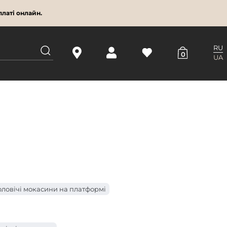
латі онлайн.
RU
0
UA
оловічі мокасини на платформі