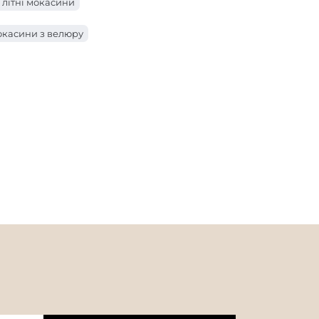
 літні мокасини
окасини з велюру