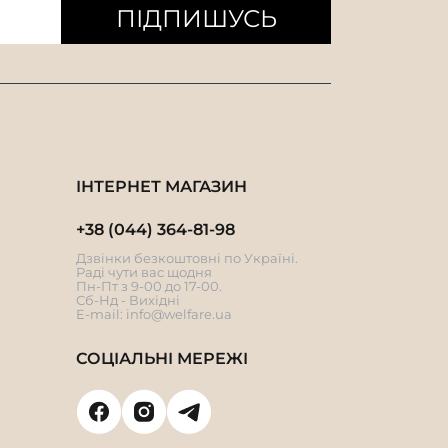
ПІДПИШУСЬ
ІНТЕРНЕТ МАГАЗИН
+38 (044) 364-81-98
Дзвінки безкоштовні по Україні.
Раді чути вас щодня
Пн-Пт з 9-00 до 17-00.
Сб-Нд - Вихідні
E-mail:
info@welfare.ua
СОЦІАЛЬНІ МЕРЕЖІ