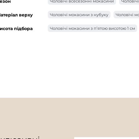
езон
Чоловічі всесезонні мокасини
Чоловічі
атеріал верху
Чоловічі мокасини з нубуку
Чоловічі м
исота підбора
Чоловічі мокасини з п’ятою висотою 1 см