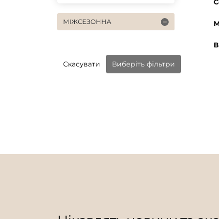
С
МІЖСЕЗОННА
М
В
Скасувати
Виберіть фільтри