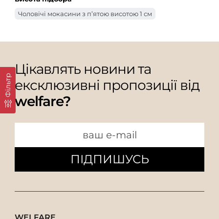
Чоловічі мокасини з п’ятою висотою 1 см
Цікавлять новини та
Фільтр
ексклюзивні пропозиції від
welfare?
ПІДПИШУСЬ
WELFARE