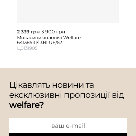
2 339 грн
3 900 грн
Мокасини чоловічі Welfare
641385111/D.BLUE/52
Ц0131905
Цікавлять новини та
ексклюзивні пропозиції від
welfare?