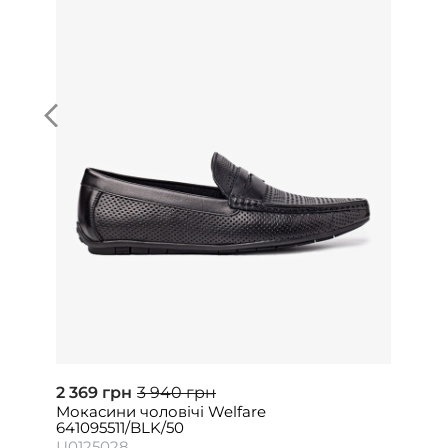
2 369 грн
3 940 грн
Мокасини чоловічі Welfare
641095511/BLK/50
Ц0125028