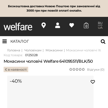
Безкоштовна доставка Новою Поштою при замовленні від
3000 грн при повній оплаті онлайн.
RU
0
UA
КАТАЛОГ
Головна
Чоловікам
Мокасини
Мокасини чоловічі Welfar
Код товара:
0125028
Мокасини чоловічі Welfare 641095511/BLK/50
Є в наявності
Відгуки (0)
-40%