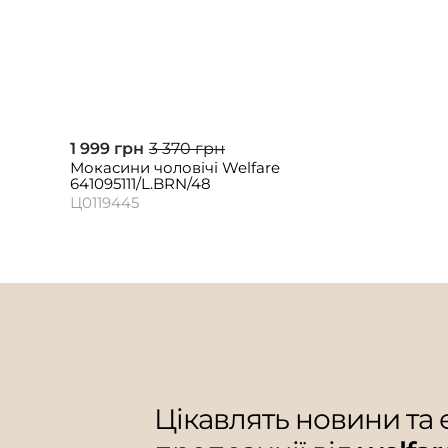
1 999 грн
3 370 грн
Мокасини чоловічі Welfare
641095111/L.BRN/48
Ц0119445
Цікавлять новини та