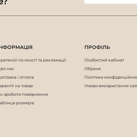
e?
ІНФОРМАЦІЯ
ПРОФІЛЬ
ретензії по якості та рекламації
Особистий кабінет
ро нас
Обране
оставка і оплата
Політика конфіденційнос
арантії на товар
Умови використання сай
к зробити повернення
аблиця розмірів