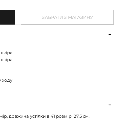
ЗАБРАТИ З МАГАЗИНУ
шкіра
шкіра
й
 ходу
р, довжина устілки в 41 розмірі 27,5 см.