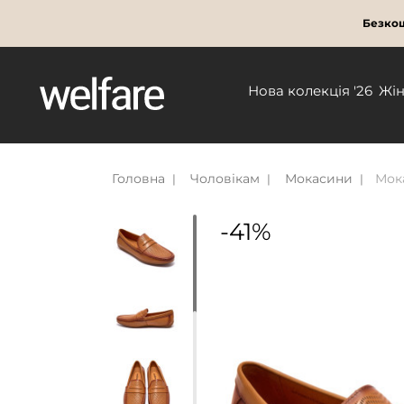
Безкош
Нова колекція '26
Жі
Головна
Чоловікам
Мокасини
Мока
-41%