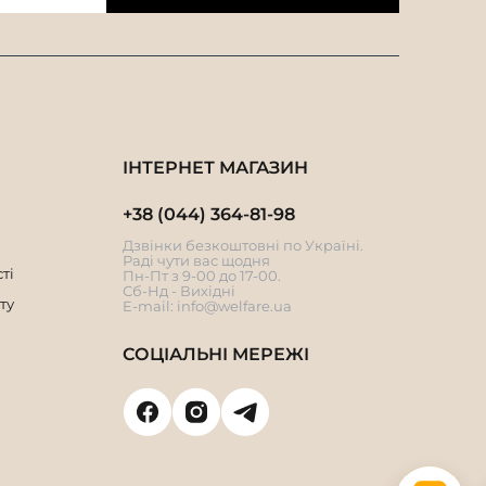
ІНТЕРНЕТ МАГАЗИН
+38 (044) 364-81-98
Дзвінки безкоштовні по Україні.
Раді чути вас щодня
ті
Пн-Пт з 9-00 до 17-00.
Сб-Нд - Вихідні
ту
E-mail:
info@welfare.ua
СОЦІАЛЬНІ МЕРЕЖІ