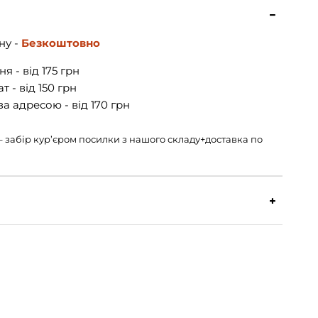
ну -
Безкоштовно
я - від 175 грн
 - від 150 грн
а адресою - від 170 грн
н – забір кур’єром посилки з нашого складу+доставка по