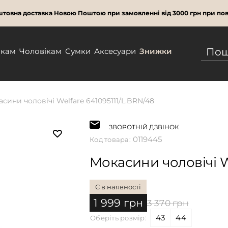
товна доставка Новою Поштою при замовленні від 3000 грн при пов
нкам
Чоловікам
Сумки
Аксесуари
Знижки
сини чоловічі Welfare 641095111/L.BRN/48
ЗВОРОТНІЙ ДЗВІНОК
0119445
Код товара:
Мокасини чоловічі We
Є в наявності
1 999 грн
3 370 грн
43
44
Оберіть розмір: