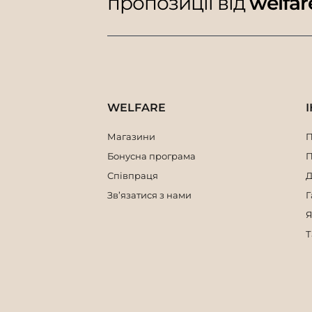
пропозиції від
welfar
WELFARE
Магазини
П
Бонусна програма
П
Співпраця
Д
Зв’язатися з нами
Г
Я
Т