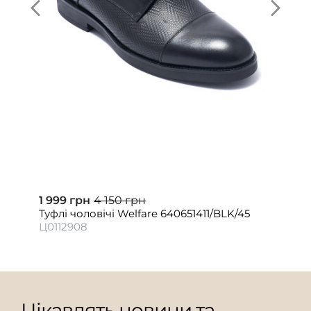
1 999 грн
4 150 грн
Туфлі чоловічі Welfare 640651411/BLK/45
Ц0112908
Цікавлять новини та