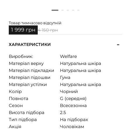
Товар тимчасово відсутній
1 999 грн
4 150 грн
ХАРАКТЕРИСТИКИ
Виробник:
Welfare
Матеріал верху
Натуральна шкіра
Матеріал підкладки
Натуральна шкіра
Матеріал підошви
Гума
Матеріал устілки
Натуральна шкіра
Колір
Чорний
Повнота
G (середня)
Сезон
Всесезонна
Висота підбора
2.5
Тип підбора
На підборах
Акція
Чоловікам