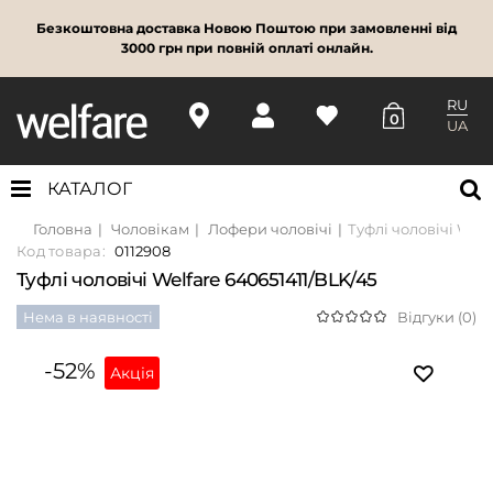
Безкоштовна доставка Новою Поштою при замовленні від
3000 грн при повній оплаті онлайн.
RU
0
UA
КАТАЛОГ
Головна
Чоловікам
Лофери чоловічі
Туфлі чоловічі Welf
Код товара:
0112908
Туфлі чоловічі Welfare 640651411/BLK/45
Нема в наявності
Відгуки (0)
-52%
Акція