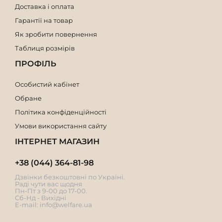
Доставка і оплата
Гарантії на товар
Як зробити повернення
Таблиця розмірів
ПРОФІЛЬ
Особистий кабінет
Обране
Політика конфіденційності
Умови використання сайту
ІНТЕРНЕТ МАГАЗИН
+38 (044) 364-81-98
Дзвінки безкоштовні по Україні.
Раді чути вас щодня
Пн-Пт з 9-00 до 17-00.
Сб-Нд - Вихідні
E-mail:
info@welfare.ua