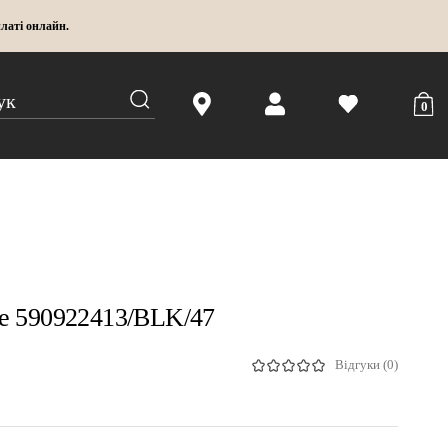
латі онлайн.
0
re 590922413/BLK/47
Відгуки (0)