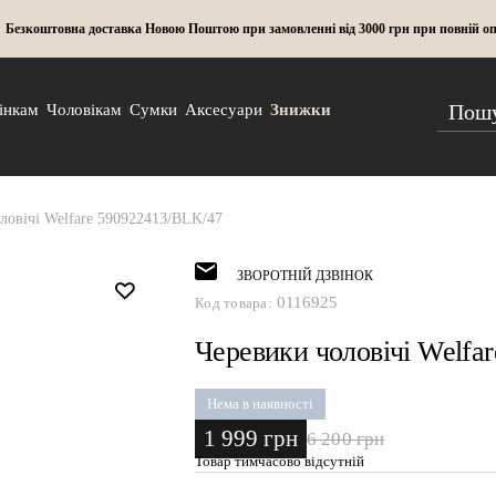
Безкоштовна доставка Новою Поштою при замовленні від 3000 грн при повній оп
інкам
Чоловікам
Сумки
Аксесуари
Знижки
ловічі Welfare 590922413/BLK/47
ЗВОРОТНІЙ ДЗВІНОК
0116925
Код товара:
Черевики чоловічі Welfa
Нема в наявності
1 999 грн
6 200 грн
Товар тимчасово відсутній