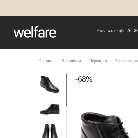
Нова колекція '26
Ж
Головна
Чоловікам
Черевики
Черевики чо
-68%