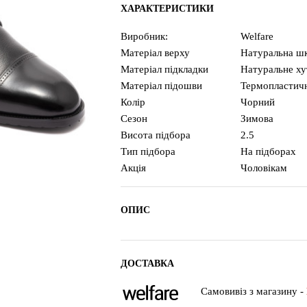
ХАРАКТЕРИСТИКИ
Виробник:
Welfare
Матеріал верху
Натуральна шк
Матеріал підкладки
Натуральне ху
Матеріал підошви
Термопластич
Колір
Чорний
Сезон
Зимова
Висота підбора
2.5
Тип підбора
На підборах
Акція
Чоловікам
ОПИС
ДОСТАВКА
Самовивіз з магазину -