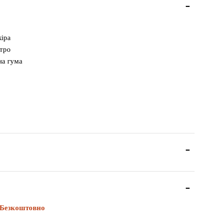
іра
тро
на гума
Безкоштовно