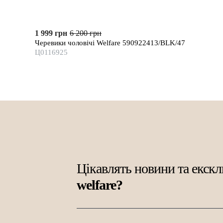
1 999 грн
6 200 грн
Черевики чоловічі Welfare 590922413/BLK/47
Ц0116925
Цікавлять новини та екскл
welfare?