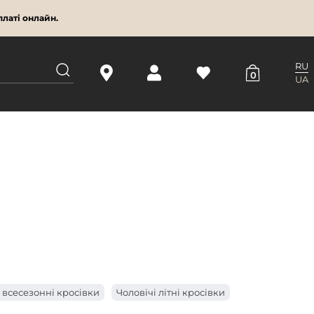
латі онлайн.
RU
0
UA
 всесезонні кросівки
Чоловічі літні кросівки