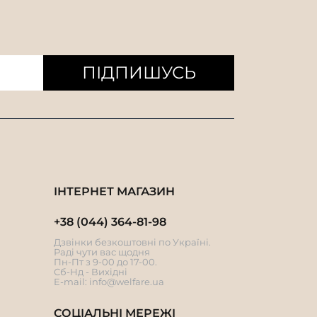
ПІДПИШУСЬ
ІНТЕРНЕТ МАГАЗИН
+38 (044) 364-81-98
Дзвінки безкоштовні по Україні.
Раді чути вас щодня
Пн-Пт з 9-00 до 17-00.
Сб-Нд - Вихідні
E-mail:
info@welfare.ua
СОЦІАЛЬНІ МЕРЕЖІ