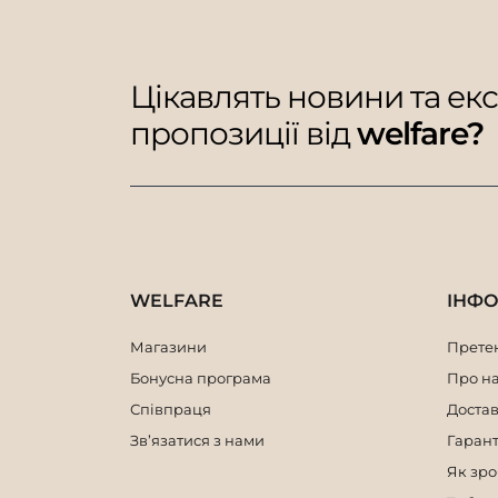
Цікавлять новини та ек
пропозиції від
welfare?
WELFARE
ІНФ
Магазини
Претен
Бонусна програма
Про н
Співпраця
Достав
Зв’язатися з нами
Гарант
Як зр