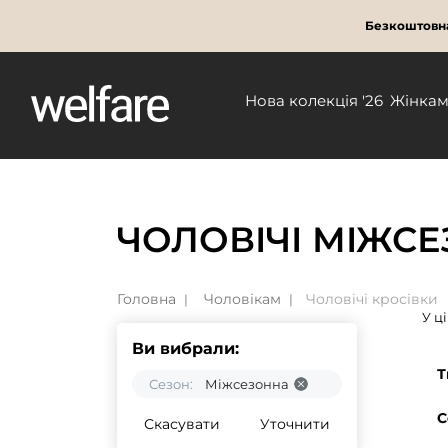
Безкоштовна
Нова колекція '26
Жінка
ЧОЛОВІЧІ МІЖСЕ
Головна
Чоловікам
Чоловічі кросівки
У ц
Ви вибрали:
Т
Сезон:
Міжсезонна
С
Скасувати
Уточнити