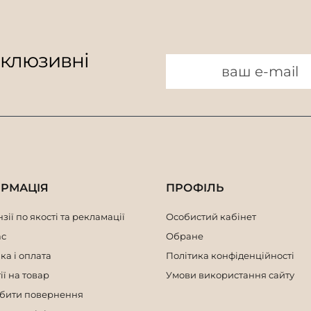
склюзивні
ОРМАЦІЯ
ПРОФІЛЬ
зії по якості та рекламації
Особистий кабінет
ас
Обране
ка і оплата
Політика конфіденційності
ії на товар
Умови використання сайту
обити повернення