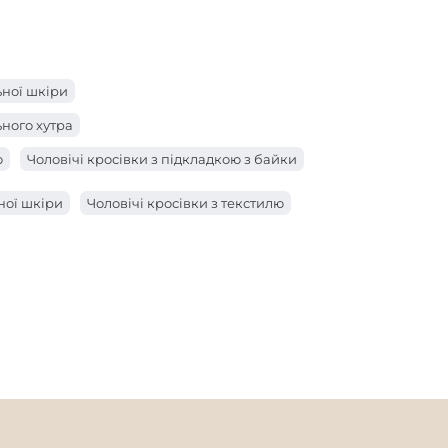
ьної шкіри
ьного хутра
ю
Чоловічі кросівки з підкладкою з байки
ної шкіри
Чоловічі кросівки з текстилю