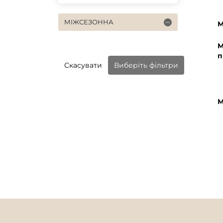
МІЖСЕЗОННА
М
М
п
Скасувати
Виберіть фільтри
М