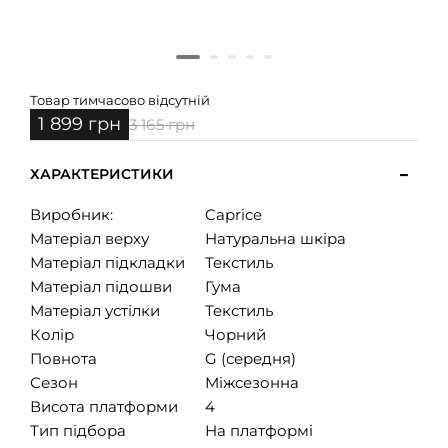
Товар тимчасово відсутній
1 899 грн
3 165 грн
ХАРАКТЕРИСТИКИ
Виробник:
Caprice
Матеріал верху
Натуральна шкіра
Матеріал підкладки
Текстиль
Матеріал підошви
Гума
Матеріал устілки
Текстиль
Колір
Чорний
Повнота
G (середня)
Сезон
Міжсезонна
Висота платформи
4
Тип підбора
На платформі