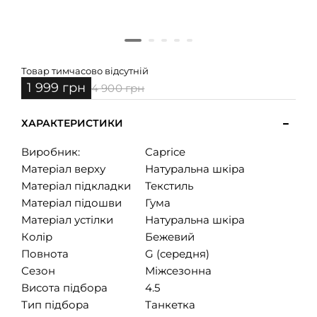
Товар тимчасово відсутній
1 999 грн
4 900 грн
ХАРАКТЕРИСТИКИ
Виробник:
Caprice
Матеріал верху
Натуральна шкіра
Матеріал підкладки
Текстиль
Матеріал підошви
Гума
Матеріал устілки
Натуральна шкіра
Колір
Бежевий
Повнота
G (середня)
Сезон
Міжсезонна
Висота підбора
4.5
Тип підбора
Танкетка