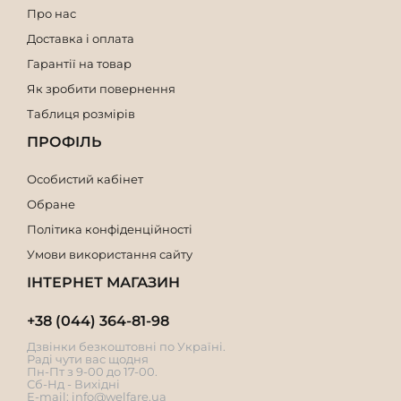
Про нас
Доставка і оплата
Гарантії на товар
Як зробити повернення
Таблиця розмірів
ПРОФІЛЬ
Особистий кабінет
Обране
Політика конфіденційності
Умови використання сайту
ІНТЕРНЕТ МАГАЗИН
+38 (044) 364-81-98
Дзвінки безкоштовні по Україні.
Раді чути вас щодня
Пн-Пт з 9-00 до 17-00.
Сб-Нд - Вихідні
E-mail:
info@welfare.ua