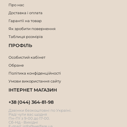
Про нас
Доставка і оплата
Гарантії на товар
Як зробити повернення
Таблиця розмірів
ПРОФІЛЬ
Особистий кабінет
Обране
Політика конфіденційності
Умови використання сайту
ІНТЕРНЕТ МАГАЗИН
+38 (044) 364-81-98
Дзвінки безкоштовні по Україні.
Раді чути вас щодня
Пн-Пт з 9-00 до 17-00.
Сб-Нд - Вихідні
E-mail:
info@welfare.ua