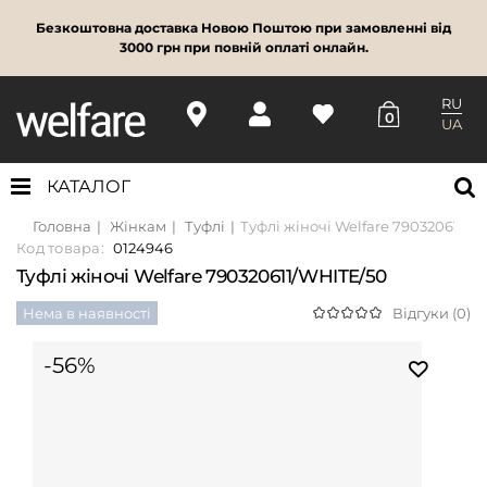
Безкоштовна доставка Новою Поштою при замовленні від
3000 грн при повній оплаті онлайн.
RU
0
UA
КАТАЛОГ
Головна
Жінкам
Туфлі
Туфлі жіночі Welfare 790320611/W
Код товара:
0124946
Туфлі жіночі Welfare 790320611/WHITE/50
Нема в наявності
Відгуки (0)
-56%