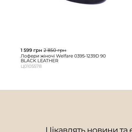
1 599 грн
2 850 грн
Лофери жіночі Welfare 0395-1239D 90
BLACK LEATHER
Ц0105578
Цікавлять новини та