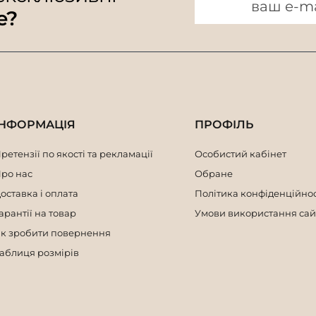
e?
ІНФОРМАЦІЯ
ПРОФІЛЬ
ретензії по якості та рекламації
Особистий кабінет
ро нас
Обране
оставка і оплата
Політика конфіденційнос
арантії на товар
Умови використання сай
к зробити повернення
аблиця розмірів