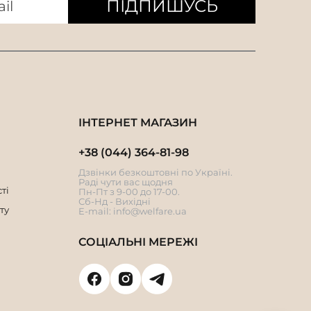
ПІДПИШУСЬ
ІНТЕРНЕТ МАГАЗИН
+38 (044) 364-81-98
Дзвінки безкоштовні по Україні.
Раді чути вас щодня
ті
Пн-Пт з 9-00 до 17-00.
Сб-Нд - Вихідні
ту
E-mail:
info@welfare.ua
СОЦІАЛЬНІ МЕРЕЖІ