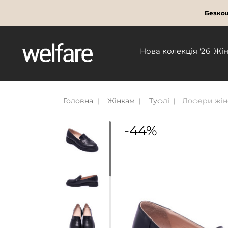
Безкош
Нова колекція '26
Жі
Головна
Жінкам
Туфлі
Лофери жіно
-44%