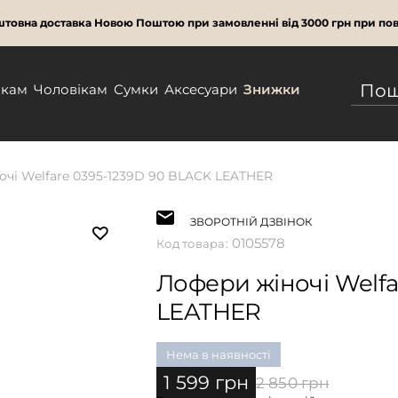
товна доставка Новою Поштою при замовленні від 3000 грн при пов
нкам
Чоловікам
Сумки
Аксесуари
Знижки
чі Welfare 0395-1239D 90 BLACK LEATHER
ЗВОРОТНІЙ ДЗВІНОК
0105578
Код товара:
Лофери жіночі Welfa
LEATHER
Нема в наявності
1 599 грн
2 850 грн