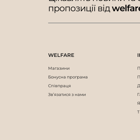
пропозиції від
welfar
WELFARE
Магазини
П
Бонусна програма
П
Співпраця
Д
Зв’язатися з нами
Г
Я
Т