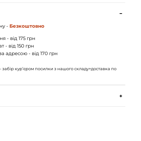
ну -
Безкоштовно
я - від 175 грн
 - від 150 грн
а адресою - від 170 грн
н – забір кур’єром посилки з нашого складу+доставка по