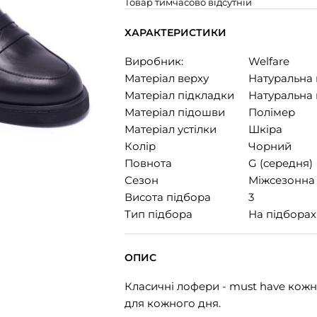
Товар тимчасово відсутній
ХАРАКТЕРИСТИКИ
Виробник:
Welfare
Матеріал верху
Натуральна 
Матеріал підкладки
Натуральна 
Матеріал підошви
Полімер
Матеріал устілки
Шкіра
Колір
Чорний
Повнота
G (середня)
Сезон
Міжсезонна
Висота підбора
3
Тип підбора
На підборах
ОПИС
Класичні лофери - must have кож
для кожного дня.