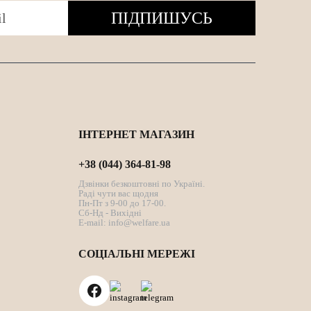
ПІДПИШУСЬ
ІНТЕРНЕТ МАГАЗИН
+38 (044) 364-81-98
Дзвінки безкоштовні по Україні.
Раді чути вас щодня
Пн-Пт з 9-00 до 17-00.
Сб-Нд - Вихідні
E-mail:
info@welfare.ua
СОЦІАЛЬНІ МЕРЕЖІ