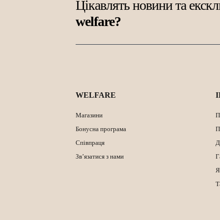
Цікавлять новини та екскл
welfare?
WELFARE
Магазини
П
Бонусна програма
П
Співпраця
Д
Зв’язатися з нами
Г
Я
Т