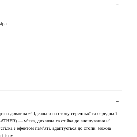
іра
ртна довжина ✅ Ідеально на стопу середньої та середньої
EATHER) — м’яка, дихаюча та стійка до зношування ✅
лка з ефектом пам’яті, адаптується до стопи, можна
гігієну