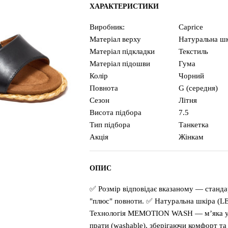
ХАРАКТЕРИСТИКИ
Виробник:
Caprice
Матеріал верху
Натуральна шк
Матеріал підкладки
Текстиль
Матеріал підошви
Гума
Колір
Чорний
Повнота
G (середня)
Сезон
Літня
Висота підбора
7.5
Тип підбора
Танкетка
Акція
Жінкам
ОПИС
✅ Розмір відповідає вказаному — станда
"плюс" повноти. ✅ Натуральна шкіра (L
Технологія MEMOTION WASH — м’яка усті
прати (washable), зберігаючи комфорт та 