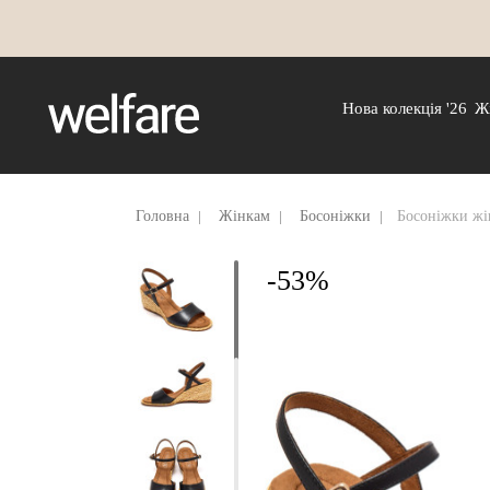
Нова колекція '26
Ж
Головна
Жінкам
Босоніжки
Босоніжки жі
-53%