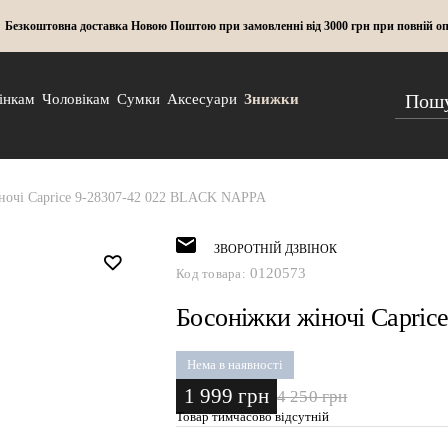
Безкоштовна доставка Новою Поштою при замовленні від 3000 грн при повній оп
інкам
Чоловікам
Сумки
Аксесуари
Знижки
ночі Caprice 9-28307-42 022 BLACK NAPPA
ЗВОРОТНІЙ ДЗВІНОК
0120573
Код товара:
Босоніжки жіночі Capri
Нема в наявності
1 999 грн
4 250 грн
Товар тимчасово відсутній