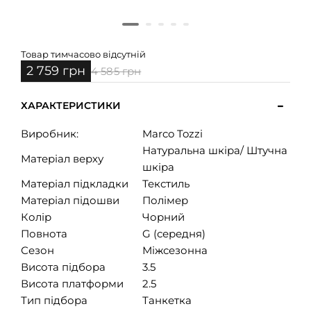
Товар тимчасово відсутній
2 759 грн
4 585 грн
ХАРАКТЕРИСТИКИ
Виробник:
Marco Tozzi
Натуральна шкіра/ Штучна
Матеріал верху
шкіра
Матеріал підкладки
Текстиль
Матеріал підошви
Полімер
Колір
Чорний
Повнота
G (середня)
Сезон
Міжсезонна
Висота підбора
3.5
Висота платформи
2.5
Тип підбора
Танкетка