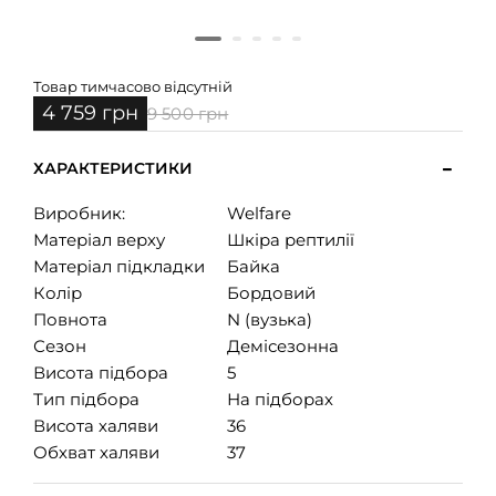
Товар тимчасово відсутній
4 759 грн
9 500 грн
ХАРАКТЕРИСТИКИ
Виробник:
Welfare
Матеріал верху
Шкіра рептилії
Матеріал підкладки
Байка
Колір
Бордовий
Повнота
N (вузька)
Сезон
Демісезонна
Висота підбора
5
Тип підбора
На підборах
Висота халяви
36
Обхват халяви
37