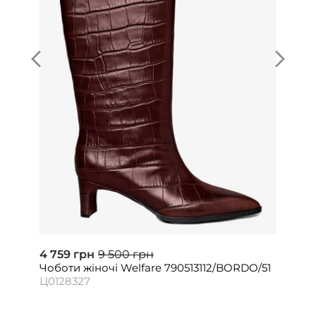
4 759 грн
9 500 грн
Чоботи жіночі Welfare 790513112/BORDO/51
Ц0128327