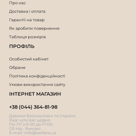
Про нас
Доставка і оплата
Гарантії на товар
Як зробити повернення
Таблиця розмірів
ПРОФІЛЬ
Особистий кабінет
Обране
Політика конфіденційності
Умови використання сайту
ІНТЕРНЕТ МАГАЗИН
+38 (044) 364-81-98
Дзвінки безкоштовні по Україні.
Раді чути вас щодня
Пн-Пт з 9-00 до 17-00.
Сб-Нд - Вихідні
E-mail:
info@welfare.ua