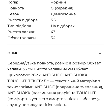
Колір
Чорний
Повнота
G (середня)
Сезон
Демісезонна
Висота підбора
5.5
Тип підбора
На підборах
Висота халяви
43
Обхват халяви
36
ОПИС
Середня/узька повнота, розмір в розмір Обхват
халяви: 36 см Висота халяви: 41 см Обхват
щиколотки: 26 см ANTISLIDE; ANTISHOKK;
TOUCH-IT; ТЕКСТИЛЬ — текстильний матеріал з
технологіями ANTISLIDE (покращене зчеплення),
ANTISHOKK (поглинання ударів) та TOUCH-IT
(комфортна устілка з амортизацією), забезпечує
зручну посадку та гігієнічність.