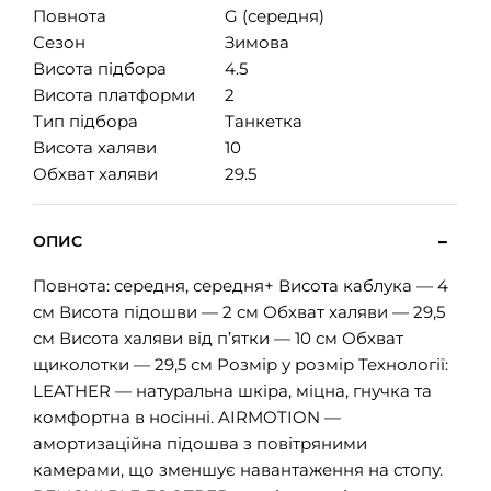
Повнота
G (середня)
Сезон
Зимова
Висота підбора
4.5
Висота платформи
2
Тип підбора
Танкетка
Висота халяви
10
Обхват халяви
29.5
ОПИС
Повнота: середня, середня+ Висота каблука — 4
см Висота підошви — 2 см Обхват халяви — 29,5
см Висота халяви від п’ятки — 10 см Обхват
щиколотки — 29,5 см Розмір у розмір Технології:
LEATHER — натуральна шкіра, міцна, гнучка та
комфортна в носінні. AIRMOTION —
амортизаційна підошва з повітряними
камерами, що зменшує навантаження на стопу.