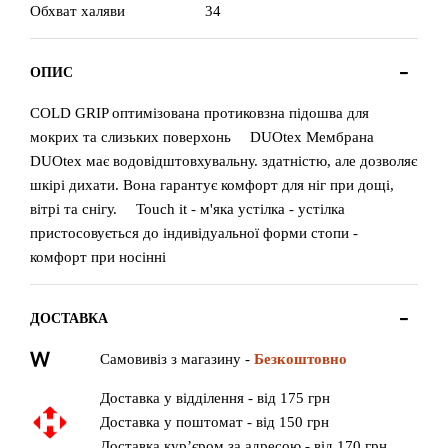
Обхват халяви
34
ОПИС
COLD GRIP оптимізована протиковзна підошва для
мокрих та слизьких поверхонь ⠀ DUOtex Мембрана
DUOtex має водовідштовхувальну. здатністю, але дозволяє
шкірі дихати. Вона гарантує комфорт для ніг при дощі,
вітрі та снігу. ⠀ Touch it - м'яка устілка - устілка
пристосовується до індивідуальної форми стопи -
комфорт при носінні
ДОСТАВКА
Самовивіз з магазину -
Безкоштовно
Доставка у відділення - від 175 грн
Доставка у поштомат - від 150 грн
Доставка кур’єром за адресою - від 170 грн