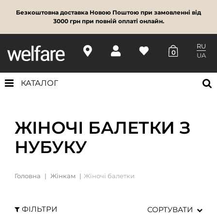
Безкоштовна доставка Новою Поштою при замовленні від
3000 грн при повній оплаті онлайн.
RU
0
UA
КАТАЛОГ
ЖІНОЧІ БАЛЕТКИ З
НУБУКУ
Головна
Жінкам
Жіночі балетки
ФІЛЬТРИ
СОРТУВАТИ