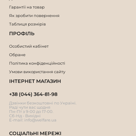
Гарантії на товар
Як зробити повернення
Таблиця розмірів
ПРОФІЛЬ
Особистий кабінет
Обране
Політика конфіденційності
Умови використання сайту
ІНТЕРНЕТ МАГАЗИН
+38 (044) 364-81-98
Дзвінки безкоштовні по Україні.
Раді чути вас щодня
Пн-Пт з 9-00 до 17-00.
Сб-Нд - Вихідні
E-mail:
info@welfare.ua
СОЦІАЛЬНІ МЕРЕЖІ