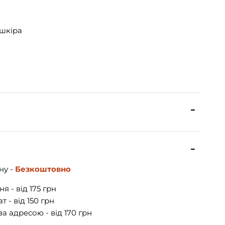
шкіра
ну -
Безкоштовно
я - від 175 грн
 - від 150 грн
а адресою - від 170 грн