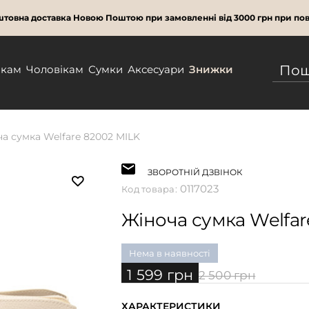
товна доставка Новою Поштою при замовленні від 3000 грн при пов
нкам
Чоловікам
Сумки
Аксесуари
Знижки
а сумка Welfare 82002 MILK
ЗВОРОТНІЙ ДЗВІНОК
0117023
Код товара:
Жіноча сумка Welfar
Нема в наявності
1 599 грн
2 500 грн
ХАРАКТЕРИСТИКИ