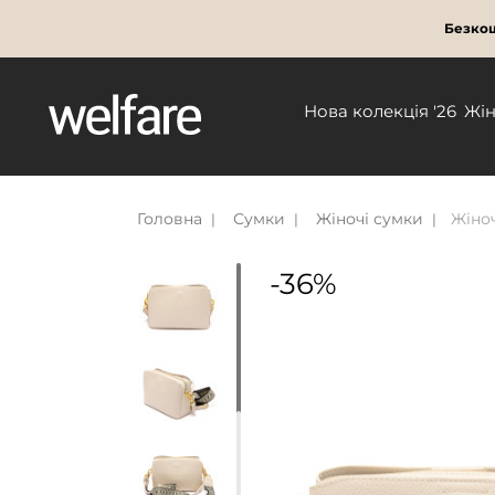
Безкош
Нова колекція '26
Жі
Головна
Сумки
Жіночі сумки
Жіноч
-36%