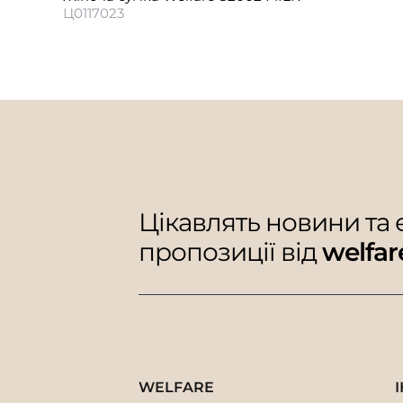
Ц0117023
Цікавлять новини та
пропозиції від
welfar
WELFARE