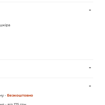
шкіра
ну -
Безкоштовно
я - від 175 грн