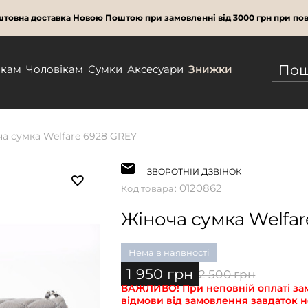
товна доставка Новою Поштою при замовленні від 3000 грн при пов
нкам
Чоловікам
Сумки
Аксесуари
Знижки
а сумка Welfare 6928 GREY
ЗВОРОТНІЙ ДЗВІНОК
0120862
Код товара:
Жіноча сумка Welfar
Нема в наявності
1 950 грн
2 500 грн
ВАЖЛИВО!
При неповній оплаті за
відмови від замовлення завдаток н