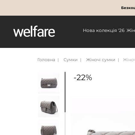
Безкош
Нова колекція '26
Жі
Головна
Сумки
Жіночі сумки
Жіноч
-22%