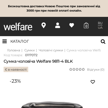
Безкоштовна доставка Новою Поштою при замовленні від
3000 грн при повній оплаті онлайн.
RU
0
UA
КАТАЛОГ
Головна
Сумки
Чоловічі сумки
Сумка чоловіча Welfare 9
Код товара:
0117072
Сумка чоловіча Welfare 9811-4 BLK
Є в наявності
Відгуки (0)
-23%